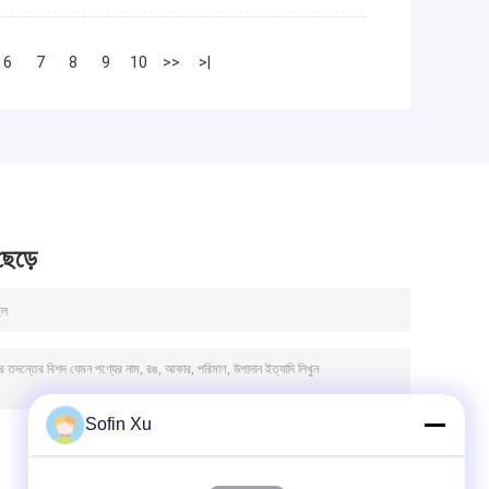
6
7
8
9
10
>>
>|
 ছেড়ে
Sofin Xu