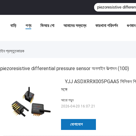
বাড়ি
পণ্য
ভিআর শো
আমাদের সম্বন্ধে
কারখানা পরিদর্শন
গুণমান ন
ন প্রস্তুতকারক
piezoresistive differential pressure sensor অনলাইন উত্পাদন
(100)
YJJ ASDXRRX005PGAA5 সিলিকন পিজোরেসি
সঙ্গে
আরো পড়ুন
2026-04-20 16:07:21
যোগাযোগ