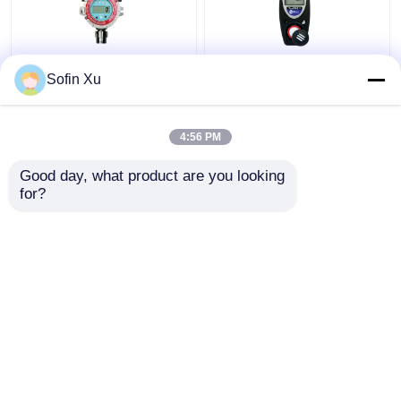
Sofin Xu
FGM-1200S ইলেকট্রনিক
IP55 সুরক্ষা নাইট্রোজেন ডাই
গ্যাস বিশ্লেষক RS485 ফিক্সড
অক্সাইড ডিটেক্টর, পোর্টেবল সিঙ্গেল
মডবাস ইনফ্রারেড গ্যাস ডিটেক্টর
গ্যাস ডিটেক্টর টক্সিআরএ II
4:56 PM
ভালো দাম
ভালো দাম
Good day, what product are you looking 
for?
আমাদের সাথে যোগাযোগ করুন
আমাদের সাথে যোগাযোগ করুন
আরো দেখুন
বাড়ি
আমাদের সম্পর্কে
আমাদের সাথে যোগাযোগ করুন
Desktop Site
সাইট ম্যাপ
গোপনীয়তা নীতি