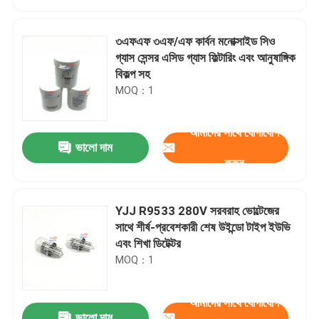
৩এফএফ ৩এফ/এফ কার্বন মনোক্সাইড সিও
গ্যাস সেন্সর এসিড গ্যাস ফিল্টারিং এবং আনুষাঙ্গিক
বিকল্প সহ
MOQ：1
আমাদের সাথে যোগাযোগ
ভালো দাম
করুন
YJJ R9533 280V সরবরাহ ভোল্টেজের
বাড়ি
সাথে শীর্ষ-প্রবেশকারী শেষ উইন্ডো টাইপ ইউভি
এবং শিখা ডিটেক্টর
MOQ：1
পণ্য
আমাদের সাথে যোগাযোগ
ভিআর শো
ভালো দাম