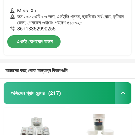
Miss. Xu
রুম ৩৩০৬এবি ৩৩ তলা, এসইজি প্লাজা, হুয়াকিয়াং নর্থ রোড, ফুটিয়ান
জেলা, শেনজেন গুয়াংডং প্রদেশ ৫১৮০২৮
86+13352990255
এখনই যোগাযোগ করুন
আমাদের কাছ থেকে অন্যান্য বিভাগগুলি
অক্সিজেন গ্যাস সেন্সর
(217)