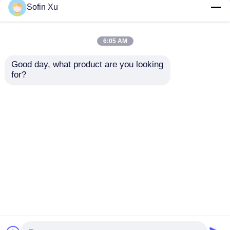
Sofin Xu
6:05 AM
Good day, what product are you looking 
for?
বাড়ি
আমাদের সম্পর্কে
আমাদের সাথে যোগাযোগ করুন
Desktop Site
সাইট ম্যাপ
গোপনীয়তা নীতি
গুণ
অক্সিজেন গ্যাস সেন্সর
চীন কারখানা.Copyright © 2026