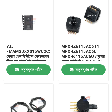
YJJ
MPXHZ6115AC6T1
FMAMSDXX015WC2C3
MPXHZ6115AC6U
স্ট্রেন গেজ ডিজিটাল স্টেইনলেস
MPXH6115AC6U প্রেসার
স্টিল বল কন্টাক্ট টাইপ মাইক্রো
সেন্সর আউটপুট 0.2V-4.7V
ফোর্স সেন্সর 15N (1.53kgf)
অনুসন্ধান পাঠান
অনুসন্ধান পাঠান
বাড়ি
পণ্য
ভিআর শো