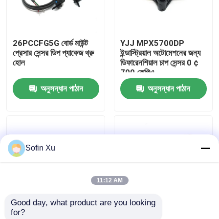
আমাদের সম্বন্ধে
26PCCFG5G বোর্ড মাউন্ট
YJJ MPX5700DP
প্রেসার সেন্সর ডিপ প্যাকেজ থ্রু
ইন্ডাস্ট্রিয়াল অটোমেশনের জন্য
কারখানা পরিদর্শন
হোল
ডিফারেনশিয়াল চাপ সেন্সর 0 ¢
700 কেপিএ
অনুসন্ধান পাঠান
অনুসন্ধান পাঠান
গুণমান নিয়ন্ত্রণ
আমাদের সাথে যোগাযোগ
Sofin Xu
খবর
11:12 AM
অক্সিজেন গ্যাস সেন্সর
Good day, what product are you looking 
for?
ইলেক্ট্রোকেমিক্যাল গ্যাস সেন্সর
YJJ MPX10DP 10KPA
YJJ MPXM2102A নিম্ন