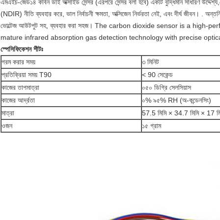
এমএইচ-জেড১৪ কার্বন ডাই অক্সাইড সেন্সর (এরপরে সেন্সর বলা হবে) একটি বুদ্ধিমান সাধারণ উদ্দেশ্
(NDIR) নীতি ব্যবহার করে, ভাল নির্বাচনী ক্ষমতা, অক্সিজেন নির্ভরতা নেই, এবং দীর্ঘ জীবন। . অন্তর
ভোল্টেজ আউটপুট সহ, ব্যবহার করা সহজ। The carbon dioxide sensor is a high
mature infrared absorption gas detection technology with precise optica
স্পেসিফিকেশন শীটঃ
গরম করার সময়
৩ মিনিট
প্রতিক্রিয়া সময় T90
< 90 সেকেন্ড
কাজের তাপমাত্রা
০৫০ ডিগ্রি সেলসিয়াস
কাজের আর্দ্রতা
০% ৯৫% RH (অ-কন্ডেনসিং)
মাত্রা
57.5 মিমি × 34.7 মিমি × 17 
ওজন
১৫ গ্রাম