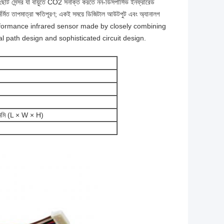
য,ছোট সেন্সর যা বায়ুতে CO2 সনাক্ত করতে নন-ডিসপার্সিভ ইনফ্রারেড
্নির্মিত তাপমাত্রা ক্ষতিপূরণ; একই সময়ে ডিজিটাল আউটপুট এবং অ্যানালগ
-performance infrared sensor made by closely combining
l path design and sophisticated circuit design.
মিমি (L × W × H)