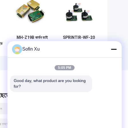
MH-Z19B কার্বন ডাই
SPRINTIR-WF-20
ইড
অক্সাইড NDIR CO2
কার্বন ডাই অক্সাইড গ্যাস
Sofin Xu
গ্যাস সেন্সর PWM
সেন্সর নন-ডিসপার্সিভ
র
আউটপুট সেন্সর মডিউল পিন
ইনফ্রারেড
সংযুক্ত অ্যানালগ
5:05 PM
Good day, what product are you looking 
for?
 ছেড়ে