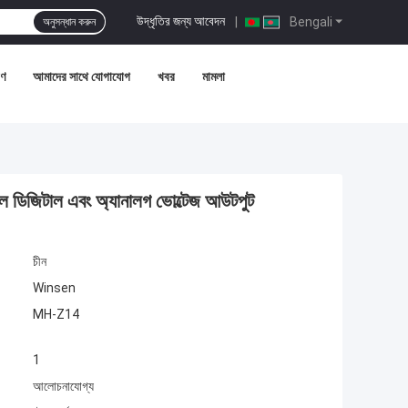
উদ্ধৃতির জন্য আবেদন
|
Bengali
অনুসন্ধান করুন
রণ
আমাদের সাথে যোগাযোগ
খবর
মামলা
ল ডিজিটাল এবং অ্যানালগ ভোল্টেজ আউটপুট
চীন
Winsen
MH-Z14
1
আলোচনাযোগ্য