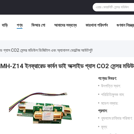
বাড়ি
পণ্য
ভিআর শো
আমাদের সম্বন্ধে
কারখানা পরিদর্শন
গুণমান নিয়ন্ত্
ড গ্যাস CO2 সেন্সর মডিউল ডিজিটাল এবং অ্যানালগ ভোল্টেজ আউটপুট
MH-Z14 ইনফ্রারেড কার্বন ডাই অক্সাইড গ্যাস CO2 সেন্সর মডিউ
পণ্যের বিবরণ:
উৎপত্তি স্থল:
পরিচিতিমুলক নাম:
মডেল নম্বার:
প্রদান:
ন্যূনতম চাহিদার পরিমাণ:
মূল্য: