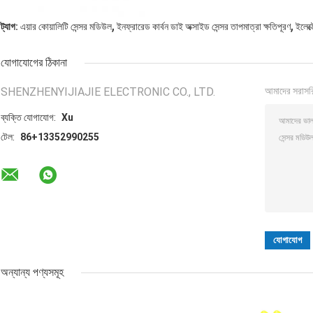
,
,
ট্যাগ:
এয়ার কোয়ালিটি সেন্সর মডিউল
ইনফ্রারেড কার্বন ডাই অক্সাইড সেন্সর তাপমাত্রা ক্ষতিপূরণ
ইলেক্
যোগাযোগের ঠিকানা
SHENZHENYIJIAJIE ELECTRONIC CO., LTD.
আমাদের সরাসর
ব্যক্তি যোগাযোগ:
Xu
টেল:
86+13352990255
অন্যান্য পণ্যসমূহ