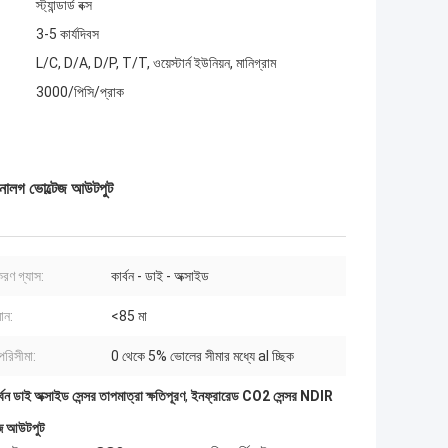
স্ট্যান্ডার্ড বক্স
3-5 কার্যদিবস
L/C, D/A, D/P, T/T, ওয়েস্টার্ন ইউনিয়ন, মানিগ্রাম
3000/পিসি/প্রাক
নালগ ভোল্টেজ আউটপুট
রণ গ্যাস:
কার্বন - ডাই - অক্সাইড
মান:
<85 মা
পরিসীমা:
0 থেকে 5% ভোলের সীমার মধ্যে al চ্ছিক
বন ডাই অক্সাইড সেন্সর তাপমাত্রা ক্ষতিপূরণ
,
ইনফ্রারেড CO2 সেন্সর NDIR
েজ আউটপুট