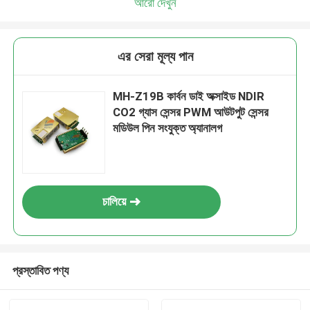
আরো দেখুন
এর সেরা মূল্য পান
MH-Z19B কার্বন ডাই অক্সাইড NDIR
CO2 গ্যাস সেন্সর PWM আউটপুট সেন্সর
মডিউল পিন সংযুক্ত অ্যানালগ
চালিয়ে
প্রস্তাবিত পণ্য