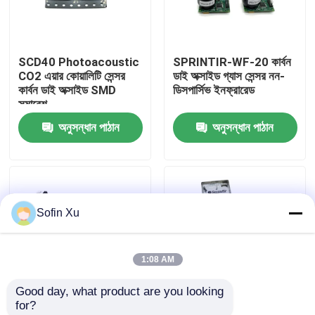
আমাদের সম্বন্ধে
SCD40 Photoacoustic
SPRINTIR-WF-20 কার্বন
CO2 এয়ার কোয়ালিটি সেন্সর
ডাই অক্সাইড গ্যাস সেন্সর নন-
কারখানা পরিদর্শন
কার্বন ডাই অক্সাইড SMD
ডিসপার্সিভ ইনফ্রারেড
সমাবেশ
অনুসন্ধান পাঠান
অনুসন্ধান পাঠান
গুণমান নিয়ন্ত্রণ
আমাদের সাথে যোগাযোগ
Sofin Xu
খবর
1:08 AM
অক্সিজেন গ্যাস সেন্সর
Good day, what product are you looking 
for?
ইলেক্ট্রোকেমিক্যাল গ্যাস সেন্সর
MH-Z16 ইন্টেলিজেন্ট
S8-0053 কার্বন ডাই অক্সাইড