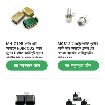
MH-Z19B কার্বন ডাই
MG812 ইলেক্ট্রোলাইট ব্যাটারি
অক্সাইড NDIR CO2 গ্যাস
কার্বন ডাই অক্সাইড সেন্সর লো
সেন্সর PWM আউটপুট সেন্সর
পাওয়ার অক্সাইড সেমিকন্ডাক্টর
মডিউল পিন সংযুক্ত অ্যানালগ
গ্যাস সেন্সর
অনুসন্ধান পাঠান
অনুসন্ধান পাঠান
বাড়ি
পণ্য
ভিআর শো