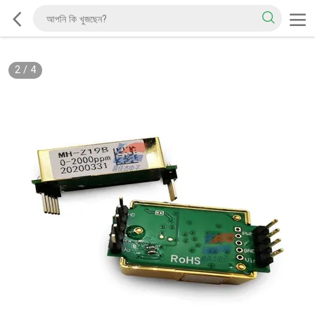
2
/
4