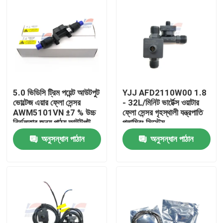
5.0 ভিডিসি ট্রিম পয়েন্ট আউটপুট
YJJ AFD2110W00 1.8
ভোল্টেজ এয়ার ফ্লো সেন্সর
- 32L/মিনিট ভার্টেক্স ওয়াটার
AWM5101VN ±7 % উচ্চ
ফ্লো সেন্সর গৃহস্থালী যন্ত্রপাতি
নির্ভুলতার জন্য পাঠ্য আউটপুট
প্লাম্বিং সিস্টেম
শিফট
অনুসন্ধান পাঠান
অনুসন্ধান পাঠান
বাড়ি
পণ্য
ভিআর শো