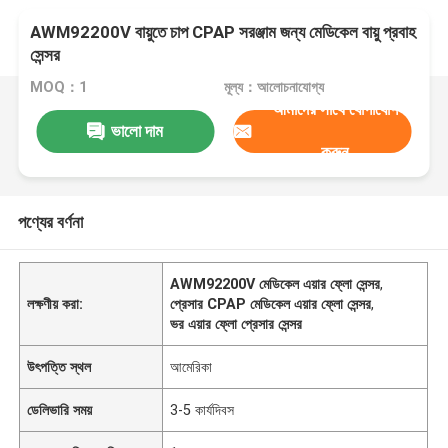
AWM92200V বায়ুতে চাপ CPAP সরঞ্জাম জন্য মেডিকেল বায়ু প্রবাহ
সেন্সর
MOQ：1
মূল্য：আলোচনাযোগ্য
আমাদের সাথে যোগাযোগ
ভালো দাম
করুন
পণ্যের বর্ণনা
AWM92200V মেডিকেল এয়ার ফ্লো সেন্সর
,
লক্ষণীয় করা:
প্রেসার CPAP মেডিকেল এয়ার ফ্লো সেন্সর
,
ভর এয়ার ফ্লো প্রেসার সেন্সর
উৎপত্তি স্থল
আমেরিকা
ডেলিভারি সময়
3-5 কার্যদিবস