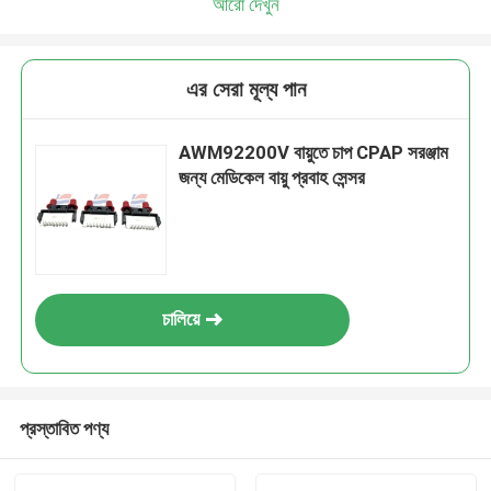
আরো দেখুন
এর সেরা মূল্য পান
AWM92200V বায়ুতে চাপ CPAP সরঞ্জাম
জন্য মেডিকেল বায়ু প্রবাহ সেন্সর
চালিয়ে
প্রস্তাবিত পণ্য