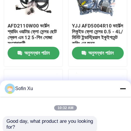
আমাদের সম্বন্ধে
AFD2110W00 ভর্টেক্স
YJJ AFD5004R10 ভার্টেক্স
শ্যাডিং ওয়াটার ফ্লো সেন্সর ছোট
লিকুইড ফ্লো সেন্সর 0.5 - 4L/
কারখানা পরিদর্শন
স্কেল এম 12 5-পিন সোজা
মিনিট ইন্ডাস্ট্রিয়াল ইকুইপমেন্ট
সংযোগকারী
কুলিং এর জন্য
অনুসন্ধান পাঠান
অনুসন্ধান পাঠান
গুণমান নিয়ন্ত্রণ
আমাদের সাথে যোগাযোগ
Sofin Xu
খবর
10:32 AM
মামলা
Good day, what product are you looking 
for?
অক্সিজেন গ্যাস সেন্সর
CAFS1000A ভর বায়ু প্রবাহ
AFD5004R10 ভর্টেক্স-