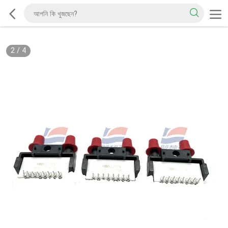
2
/
4