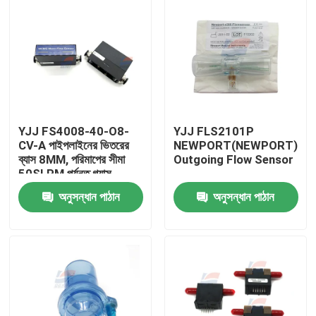
YJJ FS4008-40-O8-
YJJ FLS2101P
CV-A পাইপলাইনের ভিতরের
NEWPORT(NEWPORT)E3
ব্যাস 8MM, পরিমাপের সীমা
Outgoing Flow Sensor
50SLPM পর্যন্ত গ্যাস
ফ্লোমিটার
অনুসন্ধান পাঠান
অনুসন্ধান পাঠান
বাড়ি
পণ্য
ভিআর শো