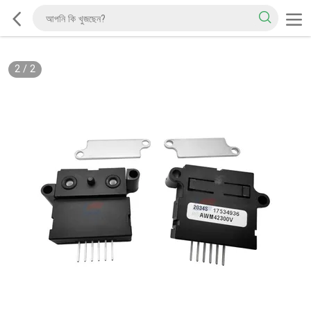
2
/
2