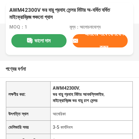
AWM42300V ভর বায়ু প্রবাহ সেন্সর মিটার অ-বর্ধিত বর্ধিত
মাইক্রোব্রিজ শুকনো গ্যাস
MOQ：1
মূল্য：আলোচনাযোগ্য
আমাদের সাথে যোগাযোগ
ভালো দাম
করুন
পণ্যের বর্ণনা
AWM42300V
,
লক্ষণীয় করা:
ভর বায়ু প্রবাহ মিটার আনমপ্লিফাইড
,
মাইক্রোব্রিজ ভর বায়ু চাপ সেন্সর
উৎপত্তি স্থল
আমেরিকা
ডেলিভারি সময়
3-5 কার্যদিবস