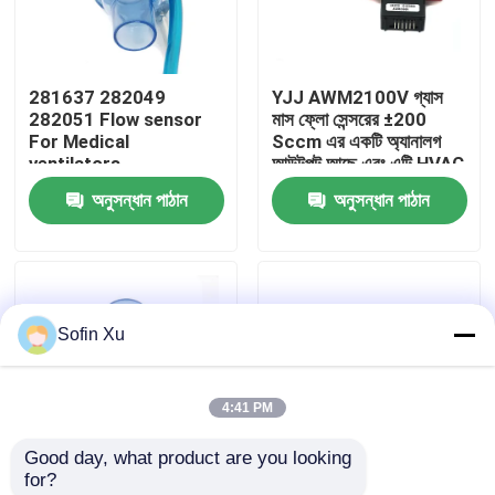
আমাদের সম্বন্ধে
281637 282049
YJJ AWM2100V গ্যাস
282051 Flow sensor
মাস ফ্লো সেন্সরের ±200
কারখানা পরিদর্শন
For Medical
Sccm এর একটি অ্যানালগ
ventilators
আউটপুট আছে এবং এটি HVAC
নিয়ন্ত্রণের জন্য ব্যবহৃত হয়
অনুসন্ধান পাঠান
অনুসন্ধান পাঠান
গুণমান নিয়ন্ত্রণ
আমাদের সাথে যোগাযোগ
Sofin Xu
খবর
4:41 PM
অক্সিজেন গ্যাস সেন্সর
Good day, what product are you looking 
for?
ইলেক্ট্রোকেমিক্যাল গ্যাস সেন্সর
YJJ PN 281637 PN
YJJ 161175 New