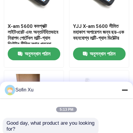
আমাদের সম্বন্ধে
X-am 5600 কমপ্যাক্ট
YJJ X-am 5600 সীমিত
লাইটওয়েট এবং অন্তর্নিহিতভাবে
মহাকাশ অপারেশন জন্য ছয়-এক
কারখানা পরিদর্শন
নিরাপদ পোর্টেবল মাল্টি-গ্যাস
বহনযোগ্য মাল্টি-গ্যাস ডিটেক্টর
ডিটেক্টর সীমিত স্থান প্রবেশ
নিরীক্ষণের জন্য
অনুসন্ধান পাঠান
অনুসন্ধান পাঠান
গুণমান নিয়ন্ত্রণ
আমাদের সাথে যোগাযোগ
Sofin Xu
খবর
5:13 PM
মামলা
Good day, what product are you looking 
for?
অক্সিজেন গ্যাস সেন্সর
এক্স-এএম ৫৬০০ পোর্টেবল ৬-
ALTAIR 5X পোর্টেবল মাল্টি-