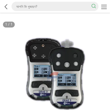
1
/
1