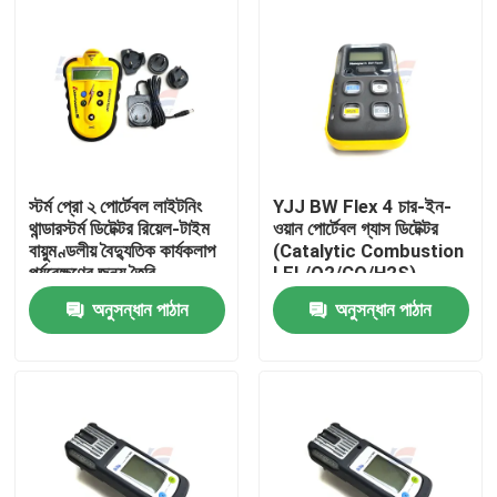
স্টর্ম প্রো ২ পোর্টেবল লাইটনিং
YJJ BW Flex 4 চার-ইন-
থান্ডারস্টর্ম ডিটেক্টর রিয়েল-টাইম
ওয়ান পোর্টেবল গ্যাস ডিটেক্টর
বায়ুমণ্ডলীয় বৈদ্যুতিক কার্যকলাপ
(Catalytic Combustion
পর্যবেক্ষণের জন্য তৈরি
LEL/O2/CO/H2S)
অনুসন্ধান পাঠান
অনুসন্ধান পাঠান
বাড়ি
পণ্য
ভিআর শো