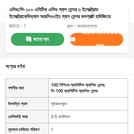
এসিড/সি-১০০ এসিটিক এসিড গ্যাস সেন্সর ৩ ইলেক্ট্রোড
ইলেক্ট্রোকেমিক্যাল আরসিওএইচ গ্যাস সেন্সর কমপ্যাক্ট হাউজিংয়ে
MOQ：1
মূল্য：আলোচনাযোগ্য
আমাদের সাথে যোগাযোগ
ভালো দাম
করুন
পণ্যের বর্ণনা
100 পিপিএম অ্যাসিটিক অ্যাসিড সেন্সর
,
লক্ষণীয় করা:
সি-100 অ্যাসিটিক অ্যাসিড সেন্সর
উৎপত্তি স্থল
সুইজারল্যান্ড
ডেলিভারি সময়
3-5 কার্যদিবস
ন্যূনতম চাহিদার পরিমাণ
1