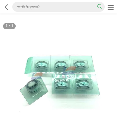
1
/
1