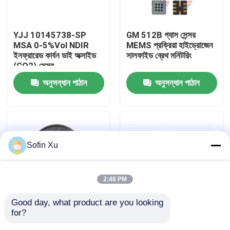
আমাদের সম্বন্ধে
YJJ 10145738-SP
GM 512B গ্যাস সেন্সর
MSA 0-5%Vol NDIR
MEMS প্রক্রিয়া হাইড্রোজেন
ইনফ্রারেড কার্বন ডাই অক্সাইড
সালফাইড ব্রেথ মনিটরিং
কারখানা পরিদর্শন
(CO2) সেন্সর
অনুসন্ধান পাঠান
অনুসন্ধান পাঠান
গুণমান নিয়ন্ত্রণ
আমাদের সাথে যোগাযোগ
Sofin Xu
খবর
2:48 PM
অক্সিজেন গ্যাস সেন্সর
Good day, what product are you looking 
for?
ইনডোর গ্যাস এয়ার কোয়ালিটি
MSH-P/CO2/NC/5/V/P
ইলেক্ট্রোকেমিক্যাল গ্যাস সেন্সর
মনিটরিংয়ের জন্য GM 502B
রেঞ্জ ০-২০% ভলিউম নন