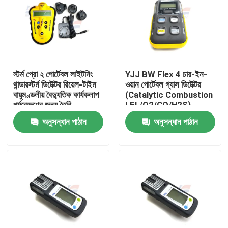
স্টর্ম প্রো ২ পোর্টেবল লাইটনিং
YJJ BW Flex 4 চার-ইন-
থান্ডারস্টর্ম ডিটেক্টর রিয়েল-টাইম
ওয়ান পোর্টেবল গ্যাস ডিটেক্টর
বায়ুমণ্ডলীয় বৈদ্যুতিক কার্যকলাপ
(Catalytic Combustion
পর্যবেক্ষণের জন্য তৈরি
LEL/O2/CO/H2S)
অনুসন্ধান পাঠান
অনুসন্ধান পাঠান
বাড়ি
পণ্য
ভিআর শো