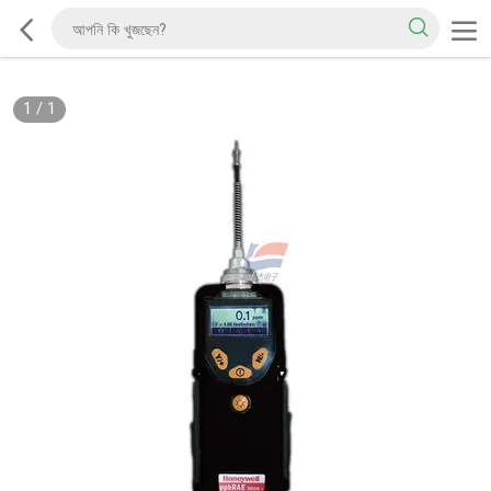
1
/
1