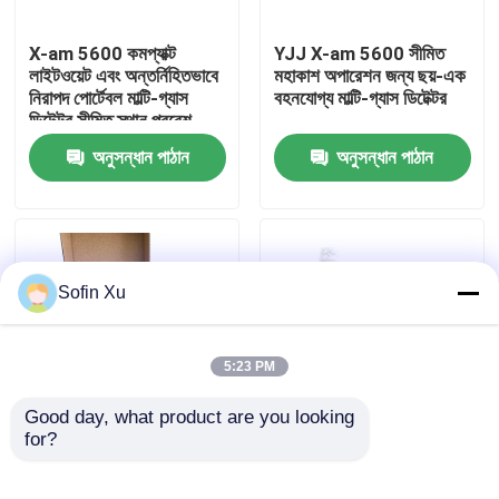
X-am 5600 কমপ্যাক্ট
YJJ X-am 5600 সীমিত
আমাদের সম্বন্ধে
লাইটওয়েট এবং অন্তর্নিহিতভাবে
মহাকাশ অপারেশন জন্য ছয়-এক
নিরাপদ পোর্টেবল মাল্টি-গ্যাস
বহনযোগ্য মাল্টি-গ্যাস ডিটেক্টর
ডিটেক্টর সীমিত স্থান প্রবেশ
কারখানা পরিদর্শন
নিরীক্ষণের জন্য
অনুসন্ধান পাঠান
অনুসন্ধান পাঠান
গুণমান নিয়ন্ত্রণ
আমাদের সাথে যোগাযোগ
Sofin Xu
খবর
5:23 PM
মামলা
Good day, what product are you looking 
for?
এক্স-এএম ৫৬০০ পোর্টেবল ৬-
ALTAIR 5X পোর্টেবল মাল্টি-
ইন-১ মাল্টি-গ্যাস ডিটেক্টর
গ্যাস ডিটেক্টর LEL O2 CO
অক্সিজেন গ্যাস সেন্সর
ব্যক্তিগত মনিটর ৮ বছর
H2S CO2 শিল্প গ্রেড