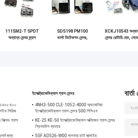
111SM2-T SPDT
SDS198 PM100
XCKJ10543 অন্যান
অন্যান্য সেন্সর স্ন্যাপ
ডাস্ট ডিটেকশন সেন্সর,
সেন্সর রোটারি হেড, লেভ
অ্যাকশন সুইচ রোলার
পার্টিকুলেট ম্যাটার লেজার
লিমিট সুইচ পরিবর্তনশী
লিভার অ্যাক্টিউটার সোল্ডার
অপটিক্যাল ডাস্ট সেন্সর
দৈর্ঘ্য
টার্মিনেশন
বার্তা
ইলেক্ট্রোকেমিক্যাল গ্যাস সেন্সর
ও এএএ৩২-৪০০
4NH3-500 CLE-1052-4000 অ্যামোনিয়া
ন ফাইভ সিরিজ
ইলেক্ট্রোকেমিক্যাল গ্যাস সেন্সর 500 পিপিএম
ফিক্সড গ্যাস
KE-25 KE-50 ইলেক্ট্রোকেমিক্যাল অক্সিজেন গ্যাস সেন্সর
গ্রিনহাউস ব্যবহার
ার্ম জন্য
5SF AD526-W00 সালফার ডাই অক্সাইড