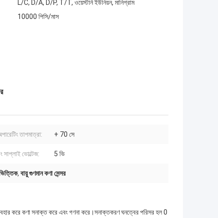
L/C, D/A, D/P, T/T, ওয়েস্টার্ন ইউনিয়ন, মানিগ্রাম
10000 পিসি/মাস
সর
 অপারেটিং তাপমাত্রা:
+ 70 সে
ং সাপ্লাই ভোল্টেজ:
5 ভি
-ভিত্তিক
,
বায়ু গুণমান কণা সেন্সর
রণ ব্যবহার করে কণা সনাক্ত করে এবং গণনা করে।সনাক্তকরণ ঘনত্বের পরিসর হল 0