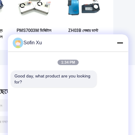
্য
PMS7003M ডিজিটাল
ZH03B লেজার ডাস্ট
েল
কণা ঘনত্ব সেন্সর
অন্যান্য সেন্সর ইউনিভার্সাল
Sofin Xu
ল
ইউনিভার্সাল
ক্ষুদ্রাকৃতি মডিউল
1:34 PM
Good day, what product are you looking 
for?
 ছেড়ে