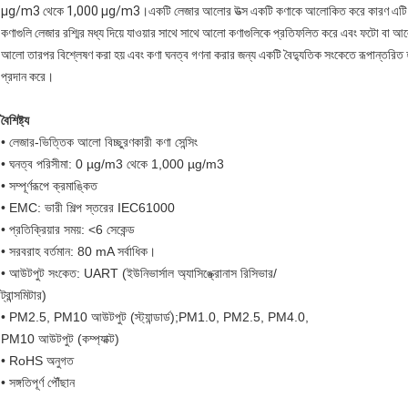
µg/m3 থেকে 1,000 µg/m3।একটি লেজার আলোর উত্স একটি কণাকে আলোকিত করে কারণ এটি সনাক্
কণাগুলি লেজার রশ্মির মধ্য দিয়ে যাওয়ার সাথে সাথে আলো কণাগুলিকে প্রতিফলিত করে এবং ফটো বা আ
আলো তারপর বিশ্লেষণ করা হয় এবং কণা ঘনত্ব গণনা করার জন্য একটি বৈদ্যুতিক সংকেতে রূপান্তরিত হ
প্রদান করে।
বৈশিষ্ট্য
• লেজার-ভিত্তিক আলো বিচ্ছুরণকারী কণা সেন্সিং
• ঘনত্ব পরিসীমা: 0 µg/m3 থেকে 1,000 µg/m3
• সম্পূর্ণরূপে ক্রমাঙ্কিত
• EMC: ভারী শিল্প স্তরের IEC61000
• প্রতিক্রিয়ার সময়: <6 সেকেন্ড
• সরবরাহ বর্তমান: 80 mA সর্বাধিক।
• আউটপুট সংকেত: UART (ইউনিভার্সাল অ্যাসিঙ্ক্রোনাস রিসিভার/
ট্রান্সমিটার)
• PM2.5, PM10 আউটপুট (স্ট্যান্ডার্ড);PM1.0, PM2.5, PM4.0,
PM10 আউটপুট (কম্প্যাক্ট)
• RoHS অনুগত
• সঙ্গতিপূর্ণ পৌঁছান