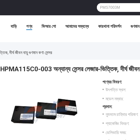
বাড়ি
পণ্য
ভিআর শো
আমাদের সম্বন্ধে
কারখানা পরিদর্শন
গুণমান ন
দীর্ঘ জীবন বায়ু গুণমান কণা সেন্সর
HPMA115C0-003 অন্যান্য সেন্সর লেজার-ভিত্তিক, দীর্ঘ জীবন বায
পণ্যের বিবরণ:
উৎপত্তি স্থল:
মডেল নম্বার:
প্রদান:
ন্যূনতম চাহিদার পরিমাণ:
প্যাকেজিং বিবরণ:
ডেলিভারি সময়: