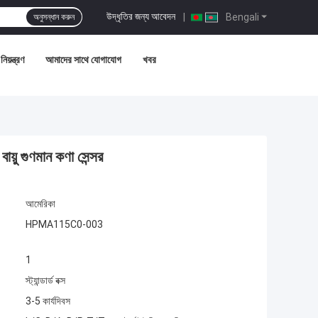
উদ্ধৃতির জন্য আবেদন
|
Bengali
অনুসন্ধান করুন
িয়ন্ত্রণ
আমাদের সাথে যোগাযোগ
খবর
়ু গুণমান কণা সেন্সর
আমেরিকা
HPMA115C0-003
1
স্ট্যান্ডার্ড বক্স
3-5 কার্যদিবস