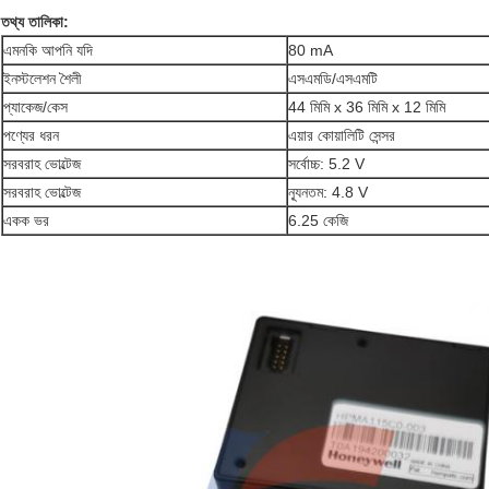
তথ্য তালিকা:
এমনকি আপনি যদি
80 mA
ইনস্টলেশন শৈলী
এসএমডি/এসএমটি
প্যাকেজ/কেস
44 মিমি x 36 মিমি x 12 মিমি
পণ্যের ধরন
এয়ার কোয়ালিটি সেন্সর
সরবরাহ ভোল্টেজ
সর্বোচ্চ: 5.2 V
সরবরাহ ভোল্টেজ
ন্যূনতম: 4.8 V
একক ভর
6.25 কেজি