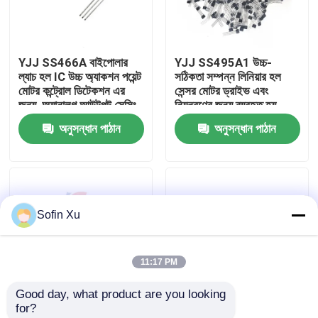
আমাদের সম্বন্ধে
YJJ SS466A বাইপোলার
YJJ SS495A1 উচ্চ-
ল্যাচ হল IC উচ্চ অ্যাকশন পয়েন্ট
সঠিকতা সম্পন্ন লিনিয়ার হল
কারখানা পরিদর্শন
মোটর কন্ট্রোল ডিটেকশন এর
সেন্সর মোটর ড্রাইভ এবং
জন্য, অ্যানালগ আউটপুট সেন্সিং
নিয়ন্ত্রণের জন্য ব্যবহৃত হয়
রেঞ্জ 60 G থেকে 200 G
অনুসন্ধান পাঠান
অনুসন্ধান পাঠান
গুণমান নিয়ন্ত্রণ
আমাদের সাথে যোগাযোগ
Sofin Xu
খবর
11:17 PM
মামলা
Good day, what product are you looking 
for?
অক্সিজেন গ্যাস সেন্সর
YJJ SS541AT একক-মেরু
YJJ SM353LT