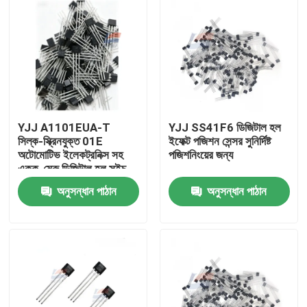
YJJ A1101EUA-T
YJJ SS41F6 ডিজিটাল হল
সিল্ক-স্ক্রিনযুক্ত 01E
ইফেক্ট পজিশন সেন্সর সুনির্দিষ্ট
অটোমোটিভ ইলেকট্রনিক্স সহ
পজিশনিংয়ের জন্য
একক-মেরু ডিজিটাল হল সুইচ
অনুসন্ধান পাঠান
অনুসন্ধান পাঠান
বাড়ি
পণ্য
ভিআর শো