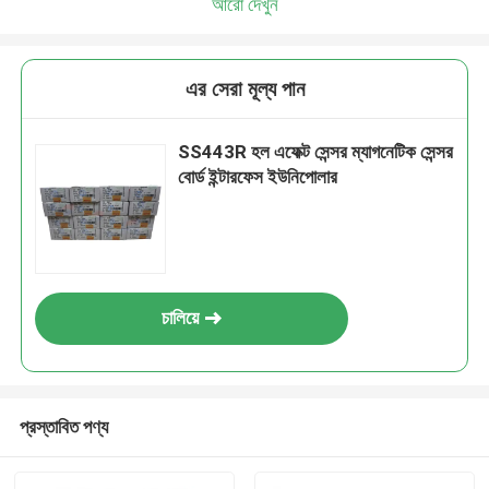
আরো দেখুন
এর সেরা মূল্য পান
SS443R হল এফেক্ট সেন্সর ম্যাগনেটিক সেন্সর
বোর্ড ইন্টারফেস ইউনিপোলার
চালিয়ে
প্রস্তাবিত পণ্য