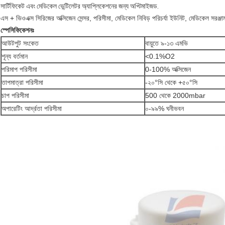
সার্টিফিকেট এবং মেডিকেল ভেন্টিলেটর অ্যাপ্লিকেশনের জন্য অপ্টিমাইজড.
এস + ভিওএক্স সিরিজের অক্সিজেন সেন্সর, পরিসীমা, মেডিকেল নিবিড় পরিচর্যা ইউনিট, মেডিকেল সরঞ্জা
স্পেসিফিকেশনঃ
আউটপুট সংকেত
বায়ুতে ৯-১৩ এমভি
শূন্য বর্তমান
<0.1%O2
পরিমাপ পরিসীমা
0-100% অক্সিজেন
তাপমাত্রা পরিসীমা
-২০°সি থেকে +৫০°সি
চাপ পরিসীমা
500 থেকে 2000mbar
অপারেটিং আর্দ্রতা পরিসীমা
০-৯৯% ঘনীভবন