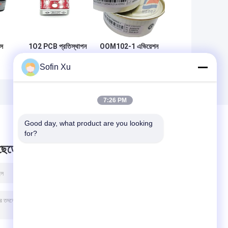
স
1O2 PCB প্রতিস্থাপন
OOM102-1 এভিয়েশন
অক্সিজেন গ্যাস সেন্সর
অক্সিজেন সেল অক্সিজেন
Sofin Xu
ল
AAW85-07WA-CIT
সেন্সর 12 সেকেন্ড
অক্সিজেন ডিটেক্টরের জন্য
প্রতিক্রিয়া সময় উচ্চ
সিমুলেটেড
নির্ভুলতা
7:26 PM
Good day, what product are you looking 
for?
 ছেড়ে