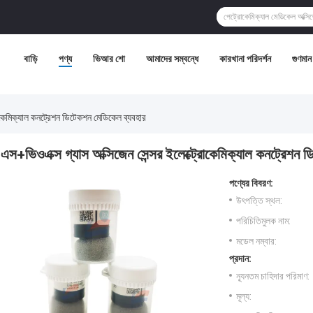
বাড়ি
পণ্য
ভিআর শো
আমাদের সম্বন্ধে
কারখানা পরিদর্শন
গুণমান ন
রোকেমিক্যাল কনট্রেশন ডিটেকশন মেডিকেল ব্যবহার
এস+ভিওএক্স গ্যাস অক্সিজেন সেন্সর ইলেক্ট্রোকেমিক্যাল কনট্রেশন 
পণ্যের বিবরণ:
উৎপত্তি স্থল:
পরিচিতিমুলক নাম:
মডেল নম্বার:
প্রদান:
ন্যূনতম চাহিদার পরিমাণ:
মূল্য: