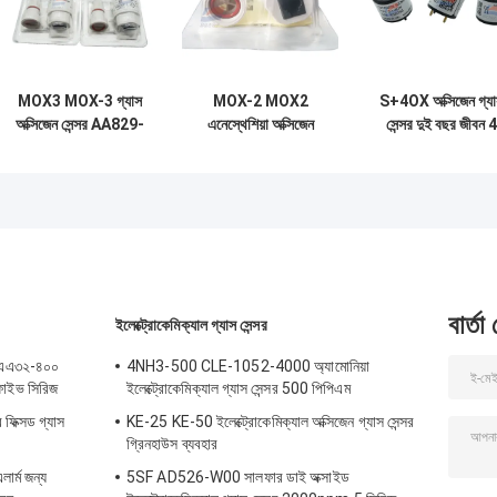
MOX3 MOX-3 গ্যাস
MOX-2 MOX2
S+4OX অক্সিজেন গ্যা
অক্সিজেন সেন্সর AA829-
এনেস্থেশিয়া অক্সিজেন
সেন্সর দুই বছর জীবন 4
M10 O2 ব্যাটারি
গ্যাস সেন্সর সাকশন মেশিন
সিরিজ জন্য অটোমোবাই
মেডিকেল ডিভাইসের জন্য
অক্সিজেন ব্যাটারি
শিল্প সাধারণ
বার্তা
ইলেক্ট্রোকেমিক্যাল গ্যাস সেন্সর
ও এএএ৩২-৪০০
4NH3-500 CLE-1052-4000 অ্যামোনিয়া
ন ফাইভ সিরিজ
ইলেক্ট্রোকেমিক্যাল গ্যাস সেন্সর 500 পিপিএম
ফিক্সড গ্যাস
KE-25 KE-50 ইলেক্ট্রোকেমিক্যাল অক্সিজেন গ্যাস সেন্সর
গ্রিনহাউস ব্যবহার
ার্ম জন্য
5SF AD526-W00 সালফার ডাই অক্সাইড