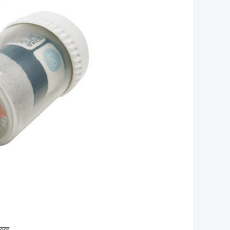
েন্সর