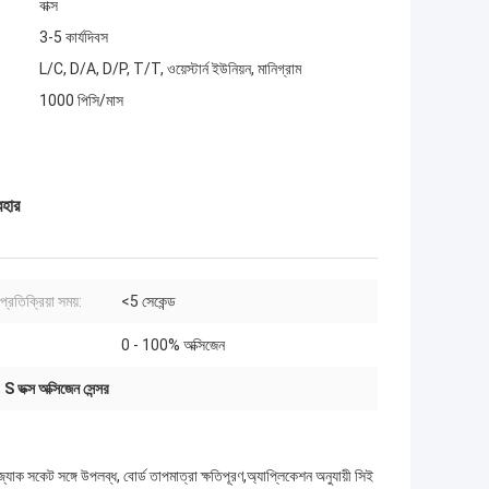
বাক্স
3-5 কার্যদিবস
L/C, D/A, D/P, T/T, ওয়েস্টার্ন ইউনিয়ন, মানিগ্রাম
1000 পিসি/মাস
বহার
রতিক্রিয়া সময়:
<5 সেকেন্ড
:
0 - 100% অক্সিজেন
,
S ভক্স অক্সিজেন সেন্সর
যাক সকেট সঙ্গে উপলব্ধ, বোর্ড তাপমাত্রা ক্ষতিপূরণ,অ্যাপ্লিকেশন অনুযায়ী সিই