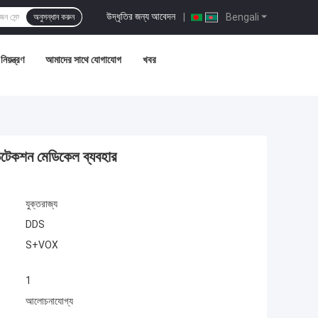
উদ্ধৃতির জন্য আবেদন
|
Bengali
অনুসন্ধান করুন
িয়ন্ত্রণ
আমাদের সাথে যোগাযোগ
খবর
ডিটেকশন মেডিকেল ব্যবহার
যুক্তরাজ্য
DDS
S+VOX
1
আলোচনাযোগ্য