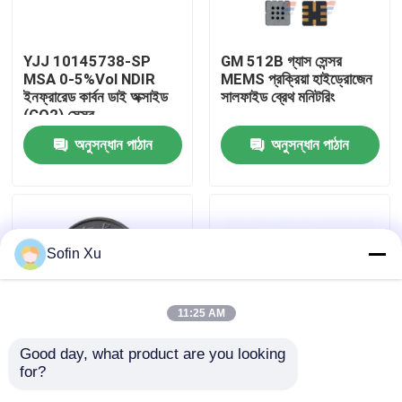
আমাদের সম্বন্ধে
YJJ 10145738-SP
GM 512B গ্যাস সেন্সর
MSA 0-5%Vol NDIR
MEMS প্রক্রিয়া হাইড্রোজেন
ইনফ্রারেড কার্বন ডাই অক্সাইড
সালফাইড ব্রেথ মনিটরিং
কারখানা পরিদর্শন
(CO2) সেন্সর
অনুসন্ধান পাঠান
অনুসন্ধান পাঠান
গুণমান নিয়ন্ত্রণ
আমাদের সাথে যোগাযোগ
Sofin Xu
খবর
11:25 AM
অক্সিজেন গ্যাস সেন্সর
Good day, what product are you looking 
for?
ইনডোর গ্যাস এয়ার কোয়ালিটি
MSH-P/CO2/NC/5/V/P
ইলেক্ট্রোকেমিক্যাল গ্যাস সেন্সর
মনিটরিংয়ের জন্য GM 502B
রেঞ্জ ০-২০% ভলিউম নন