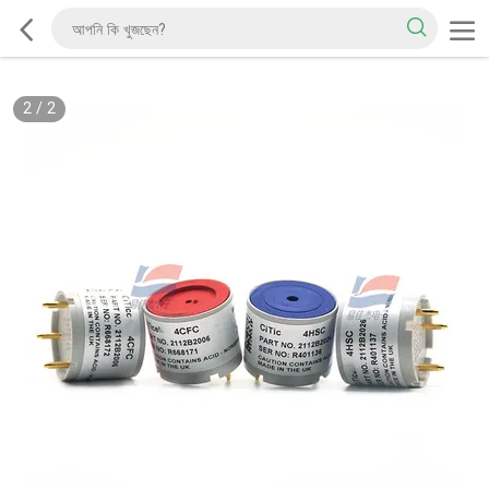
2
/
2