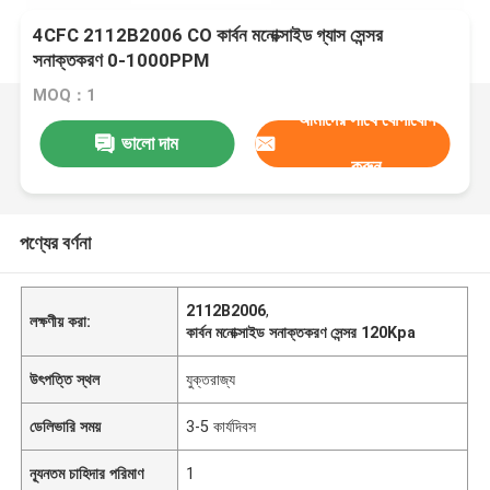
4CFC 2112B2006 CO কার্বন মনোক্সাইড গ্যাস সেন্সর
সনাক্তকরণ 0-1000PPM
MOQ：1
আমাদের সাথে যোগাযোগ
ভালো দাম
করুন
পণ্যের বর্ণনা
2112B2006
,
লক্ষণীয় করা:
কার্বন মনোক্সাইড সনাক্তকরণ সেন্সর 120Kpa
উৎপত্তি স্থল
যুক্তরাজ্য
ডেলিভারি সময়
3-5 কার্যদিবস
ন্যূনতম চাহিদার পরিমাণ
1