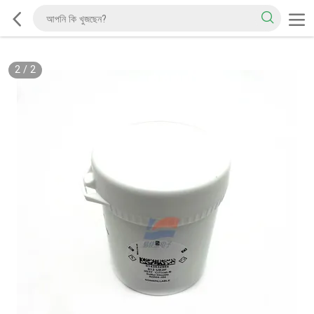
2
/
2