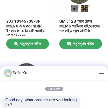
আমাদের সম্বন্ধে
YJJ 10145738-SP
GM 512B গ্যাস সেন্সর
MSA 0-5%Vol NDIR
MEMS প্রক্রিয়া হাইড্রোজেন
কারখানা পরিদর্শন
ইনফ্রারেড কার্বন ডাই অক্সাইড
সালফাইড ব্রেথ মনিটরিং
(CO2) সেন্সর
অনুসন্ধান পাঠান
অনুসন্ধান পাঠান
গুণমান নিয়ন্ত্রণ
আমাদের সাথে যোগাযোগ
Sofin Xu
খবর
11:11 PM
অক্সিজেন গ্যাস সেন্সর
Good day, what product are you looking 
for?
ইলেক্ট্রোকেমিক্যাল গ্যাস সেন্সর
ইনডোর গ্যাস এয়ার কোয়ালিটি
MSH-P/CO2/NC/5/V/P