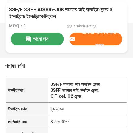
3SF/F 3SFF AD006-J0K সালফার ডাই অক্সাইড সেন্সর 3
ইলেক্ট্রোড ইলেক্ট্রোকেমিক্যাল
MOQ：1
মূল্য：আলোচনাযোগ্য
আমাদের সাথে যোগাযোগ
ভালো দাম
করুন
পণ্যের বর্ণনা
3SF/F সালফার ডাই অক্সাইড সেন্সর
,
লক্ষণীয় করা:
3SFF সালফার ডাই অক্সাইড সেন্সর
,
CiTiceL O2 সেন্সর
উৎপত্তি স্থল
যুক্তরাজ্য
ডেলিভারি সময়
3-5 কার্যদিবস