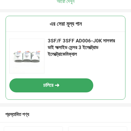
আরো দেখুন
এর সেরা মূল্য পান
3SF/F 3SFF AD006-J0K সালফার
ডাই অক্সাইড সেন্সর 3 ইলেক্ট্রোড
ইলেক্ট্রোকেমিক্যাল
চালিয়ে
প্রস্তাবিত পণ্য