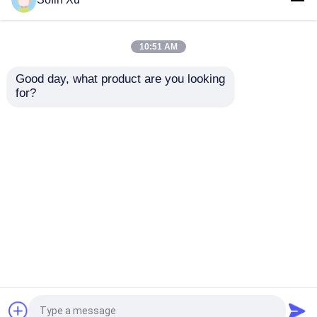
গ্যাস বিশ্লেষক RS485 ফিক্সড
অক্সাইড ডিটেক্টর, পোর্টেবল সিঙ্গেল
মডবাস ইনফ্রারেড গ্যাস ডিটেক্টর
গ্যাস ডিটেক্টর টক্সিআরএ II
10:51 AM
ভালো দাম
ভালো দাম
Good day, what product are you looking 
for?
আমাদের সাথে যোগাযোগ করুন
আমাদের সাথে যোগাযোগ করুন
আরো দেখুন
বাড়ি
আমাদের সম্পর্কে
আমাদের সাথে যোগাযোগ করুন
Desktop Site
সাইট ম্যাপ
গোপনীয়তা নীতি
গুণ
অক্সিজেন গ্যাস সেন্সর
চীন কারখানা.Copyright © 2026
ShenzhenYijiajie Electronic Co., Ltd.. All Rights