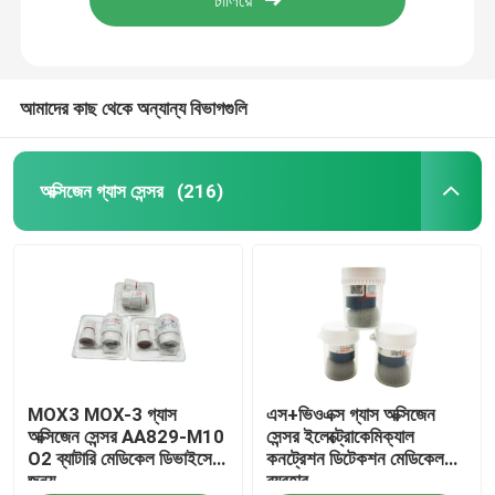
আমাদের কাছ থেকে অন্যান্য বিভাগগুলি
অক্সিজেন গ্যাস সেন্সর
(216)
বাড়ি
MOX3 MOX-3 গ্যাস
এস+ভিওএক্স গ্যাস অক্সিজেন
পণ্য
অক্সিজেন সেন্সর AA829-M10
সেন্সর ইলেক্ট্রোকেমিক্যাল
O2 ব্যাটারি মেডিকেল ডিভাইসের
কনট্রেশন ডিটেকশন মেডিকেল
জন্য
ব্যবহার
ভিআর শো