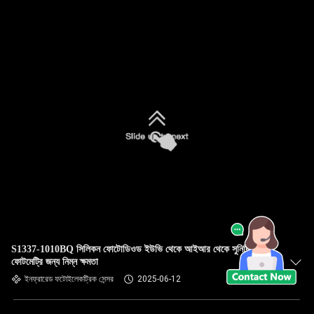
S1337-1010BQ সিলিকন ফোটোডিওড ইউভি থেকে আইআর থেকে সুনির্দিষ্ট
ফোটমেট্রি জন্য নিম্ন ক্ষমতা
ইনফ্রারেড ফটোইলেকট্রিক সেন্সর
2025-06-12