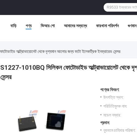
বাড়ি
পণ্য
ভিআর শো
আমাদের সম্বন্ধে
কারখানা পরিদর্শন
গুণমান ন
ইড আল্ট্রাভায়োলেট থেকে দৃশ্যমান আলোর জন্য ফটো ইলেকট্রিক ইনফ্রারেড সেন্সর
S1227-1010BQ সিলিকন ফোটোডাইড আল্ট্রাভায়োলেট থেকে দৃশ্
সেন্সর
পণ্যের বিবরণ:
উৎপত্তি স্থল:
পরিচিতিমুলক নাম:
মডেল নম্বার:
প্রদান:
ন্যূনতম চাহিদার পরিমাণ: