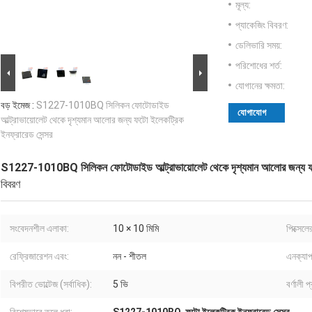
মূল্য:
প্যাকেজিং বিবরণ:
ডেলিভারি সময়:
পরিশোধের শর্ত:
যোগানের ক্ষমতা:
বড় ইমেজ :
S1227-1010BQ সিলিকন ফোটোডাইড
যোগাযোগ
আল্ট্রাভায়োলেট থেকে দৃশ্যমান আলোর জন্য ফটো ইলেকট্রিক
ইনফ্রারেড সেন্সর
S1227-1010BQ সিলিকন ফোটোডাইড আল্ট্রাভায়োলেট থেকে দৃশ্যমান আলোর জন্য ফটো
বিবরণ
সংবেদনশীল এলাকা:
10 × 10 মিমি
পিক্সেলে
রেফ্রিজারেশন এবং:
নন - শীতল
এনক্যাপ
বিপরীত ভোল্টেজ (সর্বাধিক):
5 ভি
বর্ণালী প