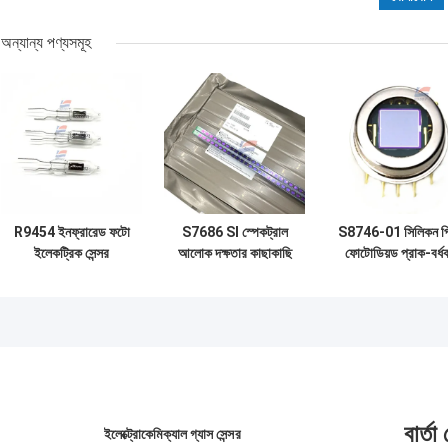
অন্যান্য পণ্যসমূহ
R9454 ইনফ্রারেড ফটো
S7686 SI স্পেকট্রাল
S8746-01 সিলিকন প
ইলেকট্রিক সেন্সর
আলোক দক্ষতার কাছাকাছি
ফোটোডিয়ড প্রাক-বর্ধ
UVTRON Flame
সংবেদনশীলতা সহ
ইনফ্রারেড ফটো
Photometric
ফটোডায়োড সেন্সর
ইলেকট্রিক সেন্সর
Detector
ইন্টিগ্রেটেড রেসিস্টর
বার্তা
ইলেক্ট্রোকেমিক্যাল গ্যাস সেন্সর