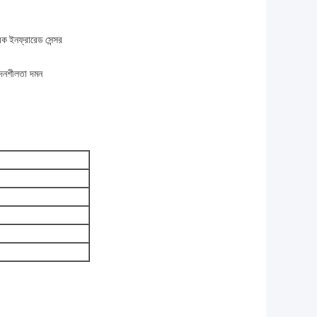
 ইনফ্রারেড সেন্সর
বেদনশীলতা দমন