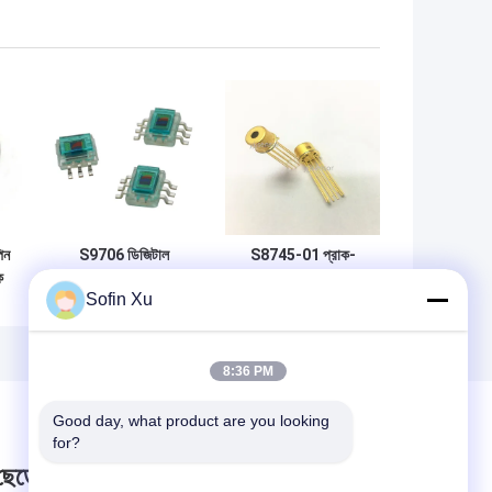
িন
S9706 ডিজিটাল
S8745-01 প্রাক-
ক
আরজিবি থ্রি কালার সেন্সর
অ্যাম্প্লিফায়ার লো নয়েজ
Sofin Xu
12 বিট ডিজিটাল আউটপুট
সেন্সর সহ সিলিকন ফোটোড
নিম্ন ভোল্টেজ
8:36 PM
Good day, what product are you looking 
for?
 ছেড়ে