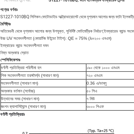
বিশেষভাবে তুলে ধরা:
S1227-1010BQ
,
ফটো ইলেকট্রিক ইনফ্রারেড সেন্সর
পণ্যের বর্ণনাঃ
S1227-1010BQ সিলিকন ফোটোডাইড আল্ট্রাভায়োলেট থেকে দৃশ্যমান আলোর জন্য ফটো ইলেকট্রিক
বৈশিষ্ট্যঃ
অতিবেগুনী থেকে দৃশ্যমান আলোর জন্য উপযুক্ত, সুনির্দিষ্ট ফোটমেট্রিক নির্ধারণ;
ইনফ্রারেড ব্যান্ড সং
উচ্চ UV সংবেদনশীলতা (কোয়ার্টজ উইন্ডো টাইপ): QE = 75% (
λ=২০০ এনএম)
ইনফ্রারেড ব্যান্ড সংবেদনশীলতা দমন
নিম্ন অন্ধকার স্রোত
স্পেসিফিকেশনঃ
বর্ণালী প্রতিক্রিয়া পরিসীমা হল
১৯০ থেকে ১০০০ এনএম
পিক সংবেদনশীলতা তরঙ্গদৈর্ঘ্য (সাধারণ মান)
৭২০ এনএম
সংবেদনশীলতা (সাধারণ মান)
0.36 এ/ডাব্লু
অন্ধকার বর্তমান (সর্বোচ্চ)
৫০ পিএ
উত্থানের সময় (সাধারণ মান)
৭ মিউ
জংশন ক্যাপাসিট্যান্স (সাধারণ মান)
৩০০০ পিএফ
বর্ণালী প্রতিক্রিয়াঃ