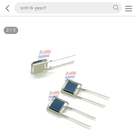
2
/
3