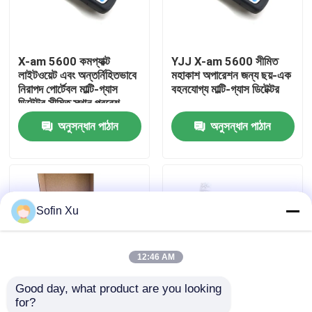
আমাদের সম্বন্ধে
X-am 5600 কমপ্যাক্ট
YJJ X-am 5600 সীমিত
লাইটওয়েট এবং অন্তর্নিহিতভাবে
মহাকাশ অপারেশন জন্য ছয়-এক
কারখানা পরিদর্শন
নিরাপদ পোর্টেবল মাল্টি-গ্যাস
বহনযোগ্য মাল্টি-গ্যাস ডিটেক্টর
ডিটেক্টর সীমিত স্থান প্রবেশ
নিরীক্ষণের জন্য
অনুসন্ধান পাঠান
অনুসন্ধান পাঠান
গুণমান নিয়ন্ত্রণ
আমাদের সাথে যোগাযোগ
Sofin Xu
খবর
12:46 AM
মামলা
Good day, what product are you looking 
for?
অক্সিজেন গ্যাস সেন্সর
এক্স-এএম ৫৬০০ পোর্টেবল ৬-
ALTAIR 5X পোর্টেবল মাল্টি-