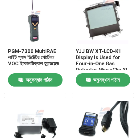
PGM-7300 MultiRAE
YJJ BW XT-LCD-K1
লাইট গ্যাস ডিটেক্টর পোর্টেবল
Display Is Used for
VOC ইকোনমিক্যাল হ্যান্ডহেল্ড
Four-in-One Gas
Detector MicroClip XL
MCXL-XWHM-Y-CN
অনুসন্ধান পাঠান
অনুসন্ধান পাঠান
বাড়ি
পণ্য
ভিআর শো