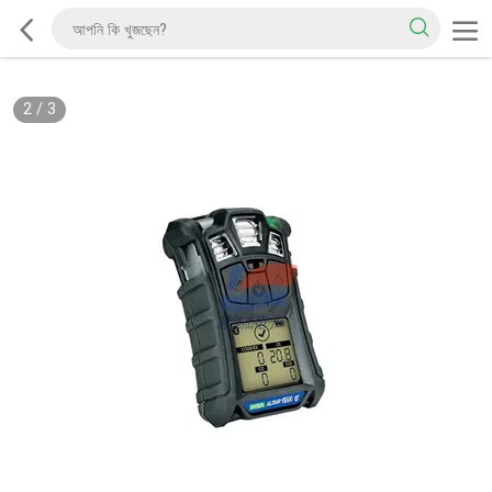
2
/
3