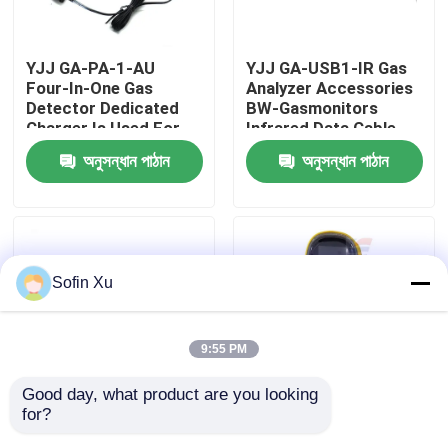
আমাদের সম্বন্ধে
YJJ GA-PA-1-AU
YJJ GA-USB1-IR Gas
Four-In-One Gas
Analyzer Accessories
Detector Dedicated
BW-Gasmonitors
কারখানা পরিদর্শন
Charger Is Used For
Infrared Data Cable
BW MicroClip XL Four-
অনুসন্ধান পাঠান
অনুসন্ধান পাঠান
In-One Gas Detector
গুণমান নিয়ন্ত্রণ
আমাদের সাথে যোগাযোগ
Sofin Xu
খবর
9:55 PM
অক্সিজেন গ্যাস সেন্সর
Good day, what product are you looking 
for?
YJJ XT-BAT-K1 ব্যাটারি
YJJ BWS2-M-Y একক
ইলেক্ট্রোকেমিক্যাল গ্যাস সেন্সর
প্রতিস্থাপন অংশ BWGas
সিরিজের একক গ্যাস ডিটেক্টর