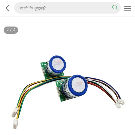
2
/
4