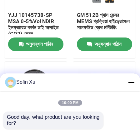
YJJ 10145738-SP
GM 512B গ্যাস সেন্সর
আমাদের সম্বন্ধে
MSA 0-5%Vol NDIR
MEMS প্রক্রিয়া হাইড্রোজেন
ইনফ্রারেড কার্বন ডাই অক্সাইড
সালফাইড ব্রেথ মনিটরিং
(CO2) সেন্সর
কারখানা পরিদর্শন
অনুসন্ধান পাঠান
অনুসন্ধান পাঠান
গুণমান নিয়ন্ত্রণ
আমাদের সাথে যোগাযোগ
Sofin Xu
খবর
10:00 PM
অক্সিজেন গ্যাস সেন্সর
Good day, what product are you looking 
for?
ইনডোর গ্যাস এয়ার কোয়ালিটি
MSH-P/CO2/NC/5/V/P
মনিটরিংয়ের জন্য GM 502B
রেঞ্জ ০-২০% ভলিউম নন
ইলেক্ট্রোকেমিক্যাল গ্যাস সেন্সর
MEMS VOC সেন্সর
ডিসপারসিভ ইনফ্রারেড কার্বন