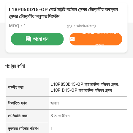
L18P050D15-OP বোর্ড মাউন্ট বর্তমান সেন্সর চৌম্বকীয় অবস্থান
সেন্সর চৌম্বকীয় অনুপাত সিস্টেম
MOQ：1
মূল্য：আলোচনাযোগ্য
আমাদের সাথে যোগাযোগ
ভালো দাম
করুন
পণ্যের বর্ণনা
L18P050D15-OP ম্যাগনেটিক পজিশন সেন্সর
,
লক্ষণীয় করা:
L18P D15-OP ম্যাগনেটিক পজিশন সেন্সর
উৎপত্তি স্থল
জাপান
ডেলিভারি সময়
3-5 কার্যদিবস
ন্যূনতম চাহিদার পরিমাণ
1