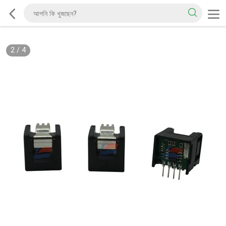
2
/
4