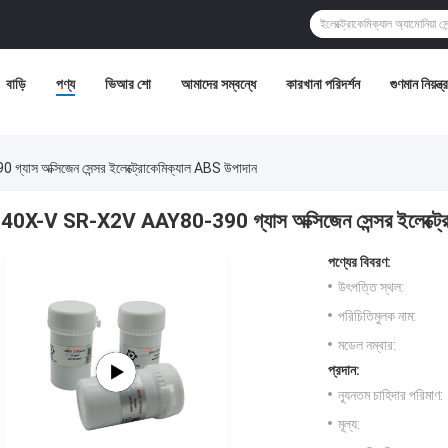
বাড়ি
পণ্য
ভিআর শো
আমাদের সম্বন্ধে
কারখানা পরিদর্শন
গুণমান নিয়ন্ত্
স অক্সিজেন সেন্সর ইলেক্ট্রোকেমিক্যাল ABS উপাদান
40X-V SR-X2V AAY80-390 গ্যাস অক্সিজেন সেন্সর ইলেক্ট্র
পণ্যের বিবরণ:
উৎপত্তি স্থল:
পরিচিতিমুলক নাম:
মডেল নম্বার:
প্রদান:
ন্যূনতম চাহিদার পরিমাণ:
মূল্য: