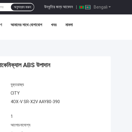
উদ্ধৃতির জন্য আবেদন
|
Bengali
অনুসন্ধান করুন
রণ
আমাদের সাথে যোগাযোগ
খবর
মামলা
োকেমিক্যাল ABS উপাদান
যুক্তরাজ্য
CITY
4OX-V SR-X2V AAY80-390
1
আলোচনাযোগ্য