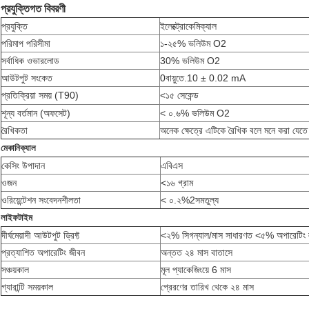
প্রযুক্তিগত বিবরণী
প্রযুক্তি
ইলেক্ট্রোকেমিক্যাল
পরিমাপ পরিসীমা
১-২৫% ভলিউম O2
সর্বাধিক ওভারলোড
30% ভলিউম O2
আউটপুট সংকেত
0বায়ুতে.10 ± 0.02 mA
প্রতিক্রিয়া সময় (T90)
<
১৫ সেকেন্ড
শূন্য বর্তমান (অফসেট)
< ০.৬% ভলিউম O2
রৈখিকতা
অনেক ক্ষেত্রে এটিকে রৈখিক বলে মনে করা যেত
মেকানিক্যাল
কেসিং উপাদান
এবিএস
ওজন
<১৬ গ্রাম
ওরিয়েন্টেশন সংবেদনশীলতা
< ০.২%
2
সমতুল্য
লাইফটাইম
দীর্ঘমেয়াদী আউটপুট ড্রিফ্ট
<২% সিগন্যাল/মাস সাধারণত <৫% অপারেটিং
প্রত্যাশিত অপারেটিং জীবন
অন্তত ২৪ মাস বাতাসে
সঞ্চয়কাল
মূল প্যাকেজিংয়ে 6 মাস
গ্যারান্টি সময়কাল
প্রেরণের তারিখ থেকে ২৪ মাস